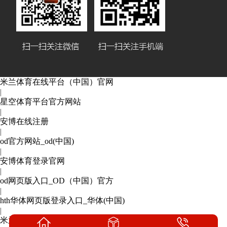
米兰体育在线平台（中国）官网
|
星空体育平台官方网站
|
安博在线注册
|
od官方网站_od(中国)
|
安博体育登录官网
|
od网页版入口_OD（中国）官方
|
hth华体网页版登录入口_华体(中国)
|
米兰平台