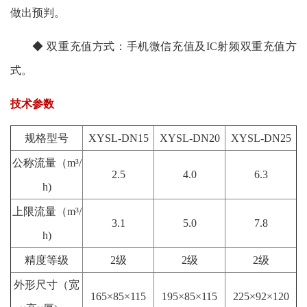
做出预判。
◆ 双重充值方式：手机微信充值及IC射频双重充值方
式。
技术参数
规格型号
XYSL-DN15
XYSL-DN20
XYSL-DN25
公称流量（m³/
2.5
4.0
6.3
h)
上限流量（m³/
3.1
5.0
7.8
h)
精度等级
2级
2级
2级
外形尺寸（宽
165×85×115
195×85×115
225×92×120