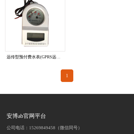
远传型预付费水表(GPRS远程控制、集中刷卡型)
1
安博ab官网平台
公司电话：15269849458（微信同号）