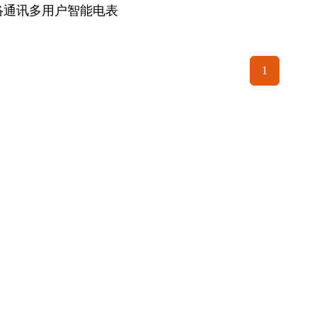
用户电能表
络通讯多用户智能电表
用户电能表
用户电能表
1
用户电能表
器大电流电能表
户电表
式电能表外形尺寸图
抄表系统
电子式电能表
电子式电能表
溉公用电能表
业，微信支付平台