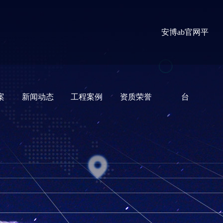
安博ab官网平
案
新闻动态
工程案例
资质荣誉
台