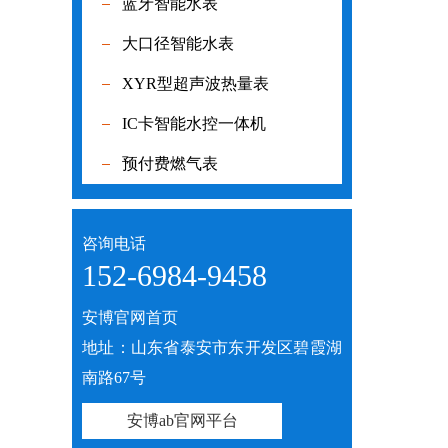
蓝牙智能水表
蓝牙智能水
大口径智能水表
大口径智能
XYR型超声波热量表
XYR型超声
IC卡智能水控一体机
IC卡智能水
预付费燃气表
预付费燃气
咨询电话
152-6984-9458
安博官网首页
地址：山东省泰安市东开发区碧霞湖
南路67号
安博ab官网平台