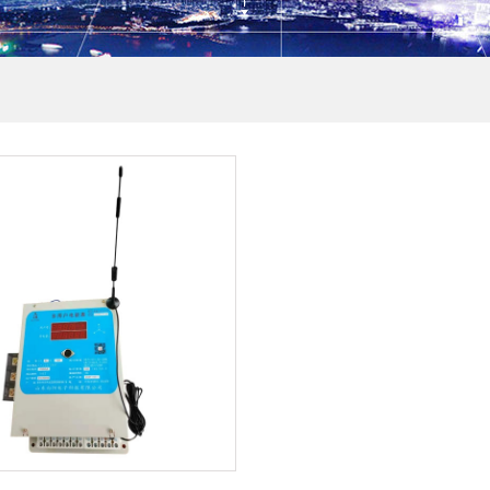
平台
频卡多用户电能表
多用户智能电表