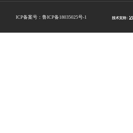
网首页
ICP备案号：鲁ICP备18035025号-1