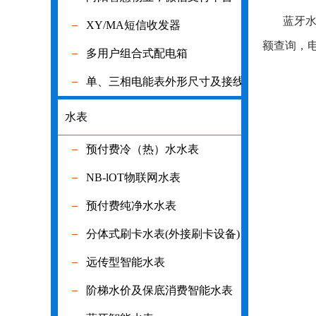
蓝牙水表
XY/MA短信收发器
XY/MA短信
额查询，
多用户组合式配电箱
多用户组合
单、三相电能表外形尺寸及接线图
单、三相电
水表
水表
预付费冷（热）水水表
预付费冷（
NB-lOT物联网水表
NB-lOT物
预付费纯净水水表
预付费纯净
分体式刷卡水表(外接刷卡设备)
分体式刷卡水
远传型智能水表
远传型智能
阶梯水价及保底消费智能水表
阶梯水价及